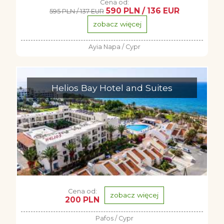
Cena od:
590 PLN / 136 EUR
595 PLN / 137 EUR
zobacz więcej
Ayia Napa / Cypr
Helios Bay Hotel and Suites
Cena od:
zobacz więcej
200 PLN
Pafos / Cypr