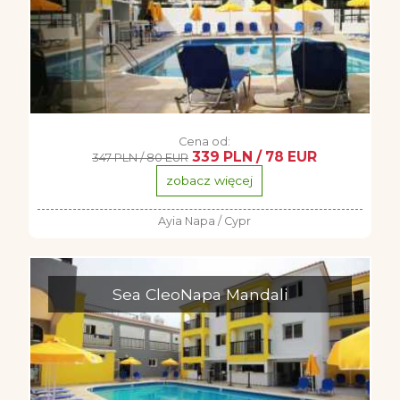
Cena od:
339 PLN / 78 EUR
347 PLN / 80 EUR
zobacz więcej
Ayia Napa / Cypr
Sea CleoNapa Mandali