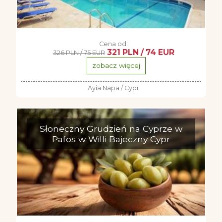
Cena od:
321 PLN / 74 EUR
326 PLN / 75 EUR
zobacz więcej
Ayia Napa / Cypr
Słoneczny Grudzień na Cyprze w
Pafos w Willi Bajeczny Cypr