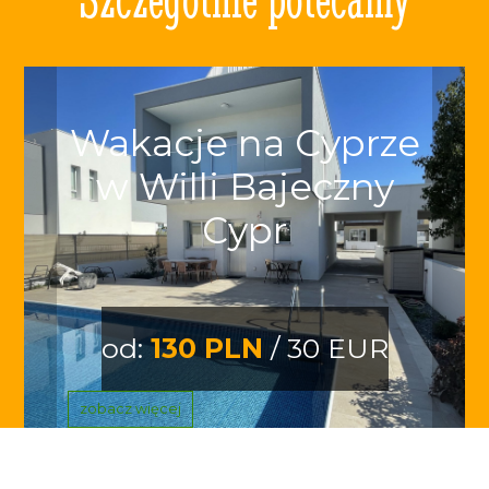
Wakacje na Cyprze
w Willi Bajeczny
Cypr
od:
130 PLN
/ 30 EUR
zobacz więcej