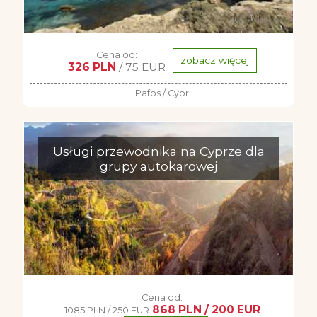
Cena od:
zobacz więcej
326 PLN
/ 75 EUR
Pafos / Cypr
Usługi przewodnika na Cyprze dla
grupy autokarowej
Cena od:
868 PLN / 200 EUR
1085 PLN / 250 EUR