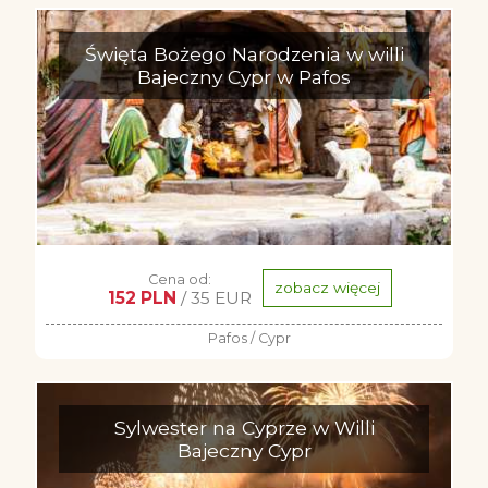
Święta Bożego Narodzenia w willi
Bajeczny Cypr w Pafos
Cena od:
zobacz więcej
152 PLN
/ 35 EUR
Pafos / Cypr
Sylwester na Cyprze w Willi
Bajeczny Cypr