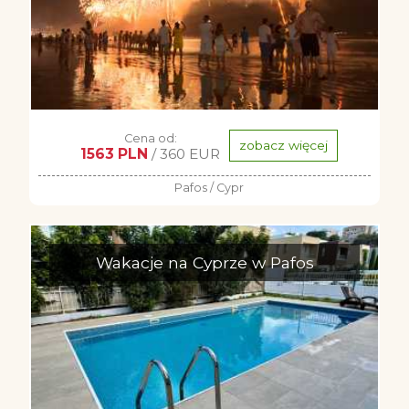
Cena od:
zobacz więcej
1563 PLN
/ 360 EUR
Pafos / Cypr
Wakacje na Cyprze w Pafos