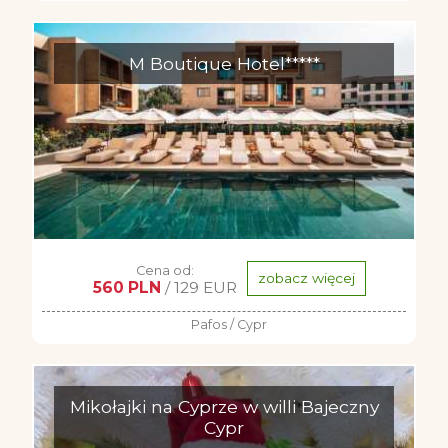
M Boutique Hotel*****
Cena od:
zobacz więcej
560 PLN
/ 129 EUR
Pafos / Cypr
Mikołajki na Cyprze w willi Bajeczny
Cypr