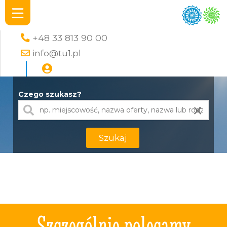
+48 33 813 90 00
info@tu1.pl
Czego szukasz?
×
Szukaj
Szczególnie polecamy