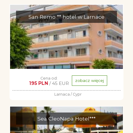
San Remo ** hotel w Larnace
Cena od:
zobacz więcej
195 PLN
/ 45 EUR
Larnaca / Cypr
Sea CleoNapa Hotel***