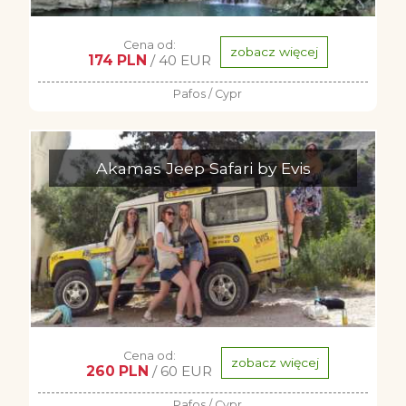
Cena od:
zobacz więcej
174 PLN
/ 40 EUR
Pafos / Cypr
Akamas Jeep Safari by Evis
Cena od:
zobacz więcej
260 PLN
/ 60 EUR
Pafos / Cypr