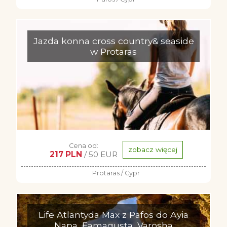
Jazda konna cross country& seaside
w Protaras
Cena od:
zobacz więcej
217 PLN
/ 50 EUR
Protaras / Cypr
Life Atlantyda Max z Pafos do Ayia
Napa, Famagusta, Varosha