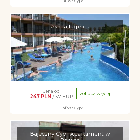
Pafos / Cypr
Avlida Paphos
Cena od:
zobacz więcej
247 PLN
/ 57 EUR
Pafos / Cypr
Bajeczny Cypr Apartament w