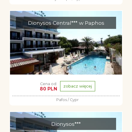
Dionysos Central*** w Paphos
Cena od:
zobacz więcej
80 PLN
Pafos / Cypr
Dionysos***