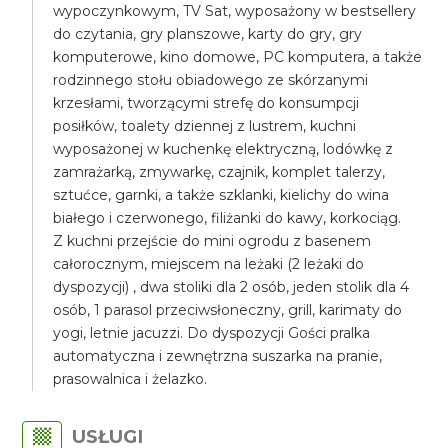
wypoczynkowym, TV Sat, wyposażony w bestsellery
do czytania, gry planszowe, karty do gry, gry
komputerowe, kino domowe, PC komputera, a także
rodzinnego stołu obiadowego ze skórzanymi
krzesłami, tworzącymi strefę do konsumpcji
posiłków, toalety dziennej z lustrem, kuchni
wyposażonej w kuchenkę elektryczną, lodówkę z
zamrażarką, zmywarkę, czajnik, komplet talerzy,
sztućce, garnki, a także szklanki, kielichy do wina
białego i czerwonego, filiżanki do kawy, korkociąg.
Z kuchni przejście do mini ogrodu z basenem
całorocznym, miejscem na leżaki (2 leżaki do
dyspozycji) , dwa stoliki dla 2 osób, jeden stolik dla 4
osób, 1 parasol przeciwsłoneczny, grill, karimaty do
yogi, letnie jacuzzi. Do dyspozycji Gości pralka
automatyczna i zewnętrzna suszarka na pranie,
prasowalnica i żelazko.
USŁUGI