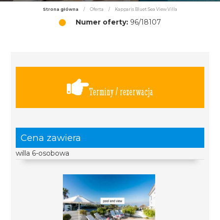
Strona główna
/
Oferta
/
Kapparis Bluet Sea View Villa
Numer oferty:
96/18107
Terminy / rezerwacja
Cena zawiera
willa 6-osobowa