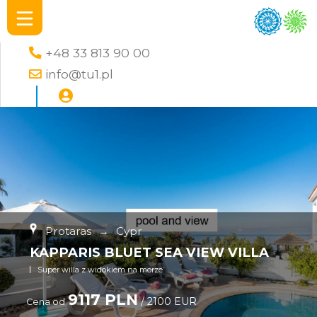
+48 33 813 90 00
info@tu1.pl
Protaras
→
Cypr
KAPPARIS BLUET SEA VIEW VILLA
Super willa z widokiem na morze
9117 PLN
/ 2100 EUR
Cena od