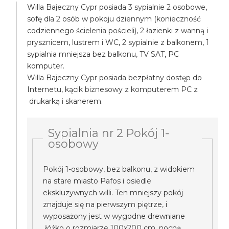
Willa Bajeczny Cypr posiada 3 sypialnie 2 osobowe,
sofę dla 2 osób w pokoju dziennym (konieczność
codziennego ścielenia pościeli), 2 łazienki z wanną i
prysznicem, lustrem i WC, 2 sypialnie z balkonem, 1
sypialnia mniejsza bez balkonu, TV SAT, PC
komputer.
Willa Bajeczny Cypr posiada bezpłatny dostęp do
Internetu, kącik biznesowy z komputerem PC z
drukarką i skanerem.
Sypialnia nr 2 Pokój 1-
osobowy
Pokój 1-osobowy, bez balkonu, z widokiem
na stare miasto Pafos i osiedle
ekskluzywnych willi. Ten mniejszy pokój
znajduje się na pierwszym piętrze, i
wyposażony jest w wygodne drewniane
łóżko o rozmiarze 100x200 cm, nocną