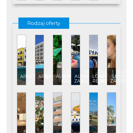
Rodzaj oferty
BILET
BILET
BILET
BILET
AUTOKAROWY
AUTOKAROWY
LOTNICZY
LOTNICZ
APARTAMENT
APARTAMENT****
KRAJOWY
ZAGRANICZNY
REJSOWY
ZAGRANI
BILET