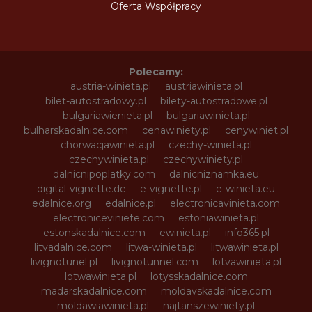
Oferta Współpracy
Polecamy:
austria-winieta.pl
austriawinieta.pl
bilet-autostradowy.pl
bilety-autostradowe.pl
bulgariawienieta.pl
bulgariawinieta.pl
bulharskadalnice.com
cenawiniety.pl
cenywiniet.pl
chorwacjawinieta.pl
czechy-winieta.pl
czechywinieta.pl
czechywiniety.pl
dalnicnipoplatky.com
dalnicniznamka.eu
digital-vignette.de
e-vignette.pl
e-winieta.eu
edalnice.org
edalnice.pl
electronicavinieta.com
electroniceviniete.com
estoniawinieta.pl
estonskadalnice.com
ewinieta.pl
info365.pl
litvadalnice.com
litwa-winieta.pl
litwawinieta.pl
livignotunel.pl
livignotunnel.com
lotvawinieta.pl
lotwawinieta.pl
lotysskadalnice.com
madarskadalnice.com
moldavskadalnice.com
moldawiawinieta.pl
najtanszewiniety.pl