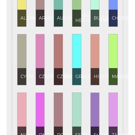
BOŚNIA I
ALBANIA
ARMENIA
AUSTRIA
BUŁGARIA
CHORWAC
HERCEGOWINA
CYPR
CZARNOGÓRA
CZECHY
GRECJA
HISZPANIA
MAROKO