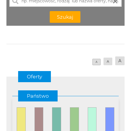
×
Szukaj
A
A
A
Oferty
Państwo