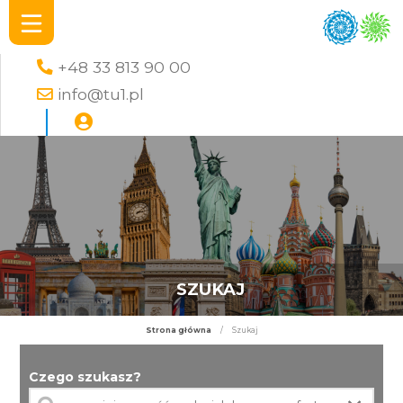
+48 33 813 90 00
info@tu1.pl
SZUKAJ
Strona główna
/
Szukaj
Czego szukasz?