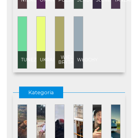
NIEMCY
OMAN
POLSKA
SERBIA
SŁOWACJA
TANZANI
WIELKA
TUNEZJA
UKRAINA
WŁOCHY
BRYTANIA
Kategoria