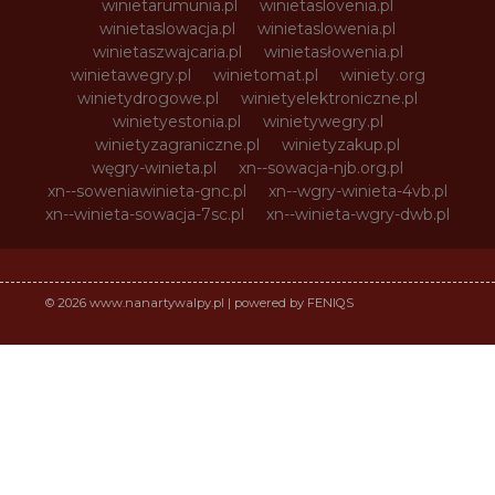
winietarumunia.pl
winietaslovenia.pl
winietaslowacja.pl
winietaslowenia.pl
winietaszwajcaria.pl
winietasłowenia.pl
winietawegry.pl
winietomat.pl
winiety.org
winietydrogowe.pl
winietyelektroniczne.pl
winietyestonia.pl
winietywegry.pl
winietyzagraniczne.pl
winietyzakup.pl
węgry-winieta.pl
xn--sowacja-njb.org.pl
xn--soweniawinieta-gnc.pl
xn--wgry-winieta-4vb.pl
xn--winieta-sowacja-7sc.pl
xn--winieta-wgry-dwb.pl
© 2026 www.nanartywalpy.pl | powered by FENIQS