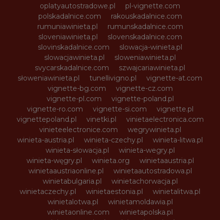
oplatyautostradowe.pl
pl-vignette.com
polskadalnice.com
rakouskadalnice.com
rumuniawinieta.pl
rumunskadalnice.com
sloveniawinieta.pl
slovenskadalnice.com
slovinskadalnice.com
slowacja-winieta.pl
slowacjawinieta.pl
sloweniawinieta.pl
svycarskadalnice.com
szwajcariawinieta.pl
słoweniawinieta.pl
tunellivigno.pl
vignette-at.com
vignette-bg.com
vignette-cz.com
vignette-pl.com
vignette-poland.pl
vignette-ro.com
vignette-si.com
vignette.pl
vignettepoland.pl
vinetki.pl
vinietaelectronica.com
vinieteelectronice.com
wegrywinieta.pl
winieta-austria.pl
winieta-czechy.pl
winieta-litwa.pl
winieta-słowacja.pl
winieta-wegry.pl
winieta-węgry.pl
winieta.org
winietaaustria.pl
winietaaustriaonline.pl
winietaautostradowa.pl
winietabulgaria.pl
winietachorwacja.pl
winietaczechy.pl
winietaestonia.pl
winietalitwa.pl
winietalotwa.pl
winietamoldawia.pl
winietaonline.com
winietapolska.pl