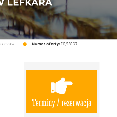
W LEFKARA
Numer oferty:
111/18107
 Omodos...
Terminy / rezerwacja