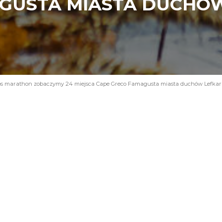
GUSTA MIASTA DUCHÓ
s marathon zobaczymy 24 miejsca Cape Greco Famagusta miasta duchów Lefkara