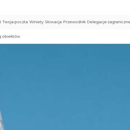
t
Twoja poczta
Winiety
Słowacja
Przewodnik
Delegacje zagraniczn
g obiektów