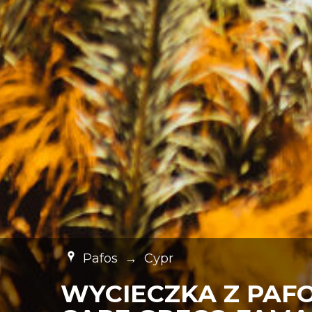
Pafos
→
Cypr
WYCIECZKA Z PAF