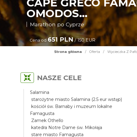
CAPE GRECO FAMA
OMODOS...
Marathon po Cyprze
651 PLN
/ 150 EUR
Cena od
Strona główna
/
Oferta
/
Wycieczka Z Pafo
NASZE CELE
Salamina
starożytne miasto Salamina (2.5 eur wstęp)
kościół św. Barnaby i muzeum lokalne
Famagusta
Zamek Othello
katedra Notre Dame św. Mikołaja
stare miasto Famagusta