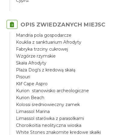
Cypru.
OPIS ZWIEDZANYCH MIEJSC
Mandria pola gospodarcze
Kouklia z sanktuarium Afrodyty
Fabryka trzciny cukrowej
Wzgórze rzymskie
Skała Afrodyty
Plaża Dog's z kredową skałą
Pisouri
Klif Cape Aspro
Kurion stanowisko archeologiczne
Kurion Beach
Kolossi średniowieczny zamek
Limassol Marina
Limassol starówka z parasolkami
Choroikoitia neolityczna wioska
White Stones znakomite kredowe skałki