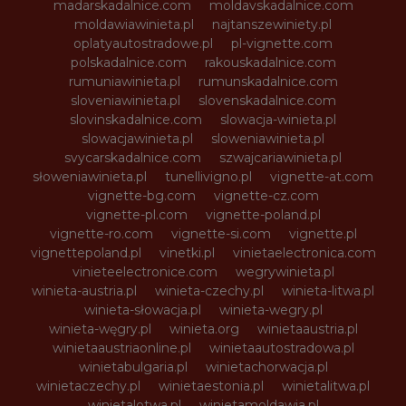
madarskadalnice.com
moldavskadalnice.com
moldawiawinieta.pl
najtanszewiniety.pl
oplatyautostradowe.pl
pl-vignette.com
polskadalnice.com
rakouskadalnice.com
rumuniawinieta.pl
rumunskadalnice.com
sloveniawinieta.pl
slovenskadalnice.com
slovinskadalnice.com
slowacja-winieta.pl
slowacjawinieta.pl
sloweniawinieta.pl
svycarskadalnice.com
szwajcariawinieta.pl
słoweniawinieta.pl
tunellivigno.pl
vignette-at.com
vignette-bg.com
vignette-cz.com
vignette-pl.com
vignette-poland.pl
vignette-ro.com
vignette-si.com
vignette.pl
vignettepoland.pl
vinetki.pl
vinietaelectronica.com
vinieteelectronice.com
wegrywinieta.pl
winieta-austria.pl
winieta-czechy.pl
winieta-litwa.pl
winieta-słowacja.pl
winieta-wegry.pl
winieta-węgry.pl
winieta.org
winietaaustria.pl
winietaaustriaonline.pl
winietaautostradowa.pl
winietabulgaria.pl
winietachorwacja.pl
winietaczechy.pl
winietaestonia.pl
winietalitwa.pl
winietalotwa.pl
winietamoldawia.pl