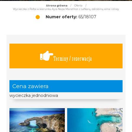
Strona główna
/
Oferta
/
Wycieczka z Pafos w kierunku Ayia Napa Marathon z Lefkarą, odrobiną wina i oliwy
Numer oferty:
65/18107
Terminy / rezerwacja
Cena zawiera
wycieczka jednodniowa