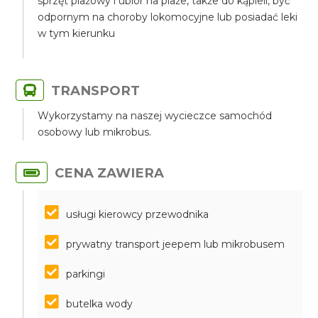
sprzęt plażowy i ubiór na plaże, także do kąpieli, być
odpornym na choroby lokomocyjne lub posiadać leki
w tym kierunku
TRANSPORT
Wykorzystamy na naszej wycieczce samochód
osobowy lub mikrobus.
CENA ZAWIERA
usługi kierowcy przewodnika
prywatny transport jeepem lub mikrobusem
parkingi
butelka wody