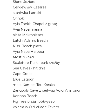
Słone Jezioro
Cerkiew św. Łazarza
starówka Larnaki
Orinokli
Ayia Thekla Chapel z grotą
Ayia Napa marina
plaża Makronissos
Latchi Adams Beach
Nissi Beach plaża
Ayia Napa Harbour
Most Miłości
Sculpture Park - park rzeźby
Sea Caves - hit dnia
Cape Greco
Blue Lagoon
most Kamara Tou Koraka
Zangooly Cave z cerkwią Agioi Anargiroi
Konnos Beach
Fig Tree plaża i półwysep
kolacja w Old Village Tavern