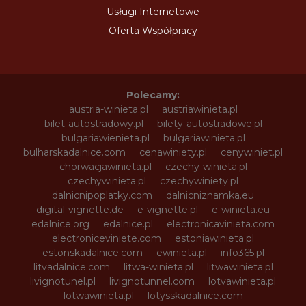
Usługi Internetowe
Oferta Współpracy
Polecamy:
austria-winieta.pl
austriawinieta.pl
bilet-autostradowy.pl
bilety-autostradowe.pl
bulgariawienieta.pl
bulgariawinieta.pl
bulharskadalnice.com
cenawiniety.pl
cenywiniet.pl
chorwacjawinieta.pl
czechy-winieta.pl
czechywinieta.pl
czechywiniety.pl
dalnicnipoplatky.com
dalnicniznamka.eu
digital-vignette.de
e-vignette.pl
e-winieta.eu
edalnice.org
edalnice.pl
electronicavinieta.com
electroniceviniete.com
estoniawinieta.pl
estonskadalnice.com
ewinieta.pl
info365.pl
litvadalnice.com
litwa-winieta.pl
litwawinieta.pl
livignotunel.pl
livignotunnel.com
lotvawinieta.pl
lotwawinieta.pl
lotysskadalnice.com