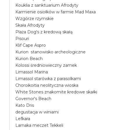
Kouklia z sanktuarium Afrodyty
Karmienie osiołków w farmie Mad Maxa
Wzgórze rzymskie
Skała Afrodyty
Plaża Dog's z kredową skałą
Pisouri
Klif Cape Aspro
Kurion stanowisko archeologiczne
Kurion Beach
Kolossi średniowieczny zamek
Limassol Marina
Limassol starówka z parasolkami
Choroikoitia neolityczna wioska
White Stones znakomite kredowe skałki
Governor's Beach
Kato Dris
degustacja w winiarni
Lefkara
Larnaka meczet Tekkeli