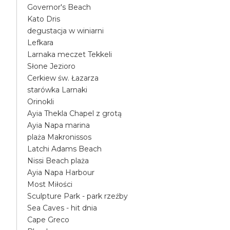
Governor's Beach
Kato Dris
degustacja w winiarni
Lefkara
Larnaka meczet Tekkeli
Słone Jezioro
Cerkiew św. Łazarza
starówka Larnaki
Orinokli
Ayia Thekla Chapel z grotą
Ayia Napa marina
plaża Makronissos
Latchi Adams Beach
Nissi Beach plaża
Ayia Napa Harbour
Most Miłości
Sculpture Park - park rzeźby
Sea Caves - hit dnia
Cape Greco