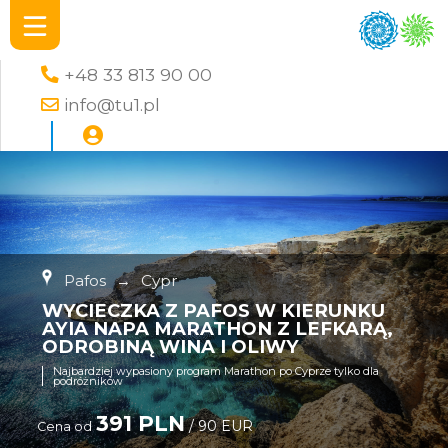
+48 33 813 90 00
info@tu1.pl
Pafos
→
Cypr
WYCIECZKA Z PAFOS W KIERUNKU
AYIA NAPA MARATHON Z LEFKARĄ,
ODROBINĄ WINA I OLIWY
Najbardziej wypasiony program Marathon po Cyprze tylko dla
podróżników
391 PLN
/ 90 EUR
Cena od