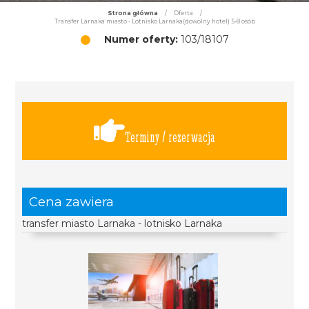
Strona główna
/
Oferta
/
Transfer Larnaka miasto - Lotnisko Larnaka(dowolny hotel) 5-8 osób
Numer oferty:
103/18107
Terminy / rezerwacja
Cena zawiera
transfer miasto Larnaka - lotnisko Larnaka