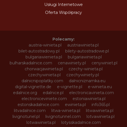
Usługi Internetowe
Oferta Współpracy
Polecamy:
austria-winieta.pl
austriawinieta.pl
bilet-autostradowy.pl
bilety-autostradowe.pl
bulgariawienieta.pl
bulgariawinieta.pl
bulharskadalnice.com
cenawiniety.pl
cenywiniet.pl
chorwacjawinieta.pl
czechy-winieta.pl
czechywinieta.pl
czechywiniety.pl
dalnicnipoplatky.com
dalnicniznamka.eu
digital-vignette.de
e-vignette.pl
e-winieta.eu
edalnice.org
edalnice.pl
electronicavinieta.com
electroniceviniete.com
estoniawinieta.pl
estonskadalnice.com
ewinieta.pl
info365.pl
litvadalnice.com
litwa-winieta.pl
litwawinieta.pl
livignotunel.pl
livignotunnel.com
lotvawinieta.pl
lotwawinieta.pl
lotysskadalnice.com