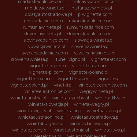
madarskadalnice.com
moldavskadalnice.com
moldawiawinieta.pl
najtanszewiniety.pl
oplatyautostradowe.pl
pl-vignette.com
polskadalnice.com
rakouskadalnice.com
rumuniawinieta.pl
rumunskadalnice.com
sloveniawinieta.pl
slovenskadalnice.com
slovinskadalnice.com
slowacja-winieta.pl
slowacjawinieta.pl
sloweniawinieta.pl
svycarskadalnice.com
szwajcariawinieta.pl
słoweniawinieta.pl
tunellivigno.pl
vignette-at.com
vignette-bg.com
vignette-cz.com
vignette-pl.com
vignette-poland.pl
vignette-ro.com
vignette-si.com
vignette.pl
vignettepoland.pl
vinetki.pl
vinietaelectronica.com
vinieteelectronice.com
wegrywinieta.pl
winieta-austria.pl
winieta-czechy.pl
winieta-litwa.pl
winieta-słowacja.pl
winieta-wegry.pl
winieta-węgry.pl
winieta.org
winietaaustria.pl
winietaaustriaonline.pl
winietaautostradowa.pl
winietabulgaria.pl
winietachorwacja.pl
winietaczechy.pl
winietaestonia.pl
winietalitwa.pl
winietalotwa.pl
winietamoldawia.pl