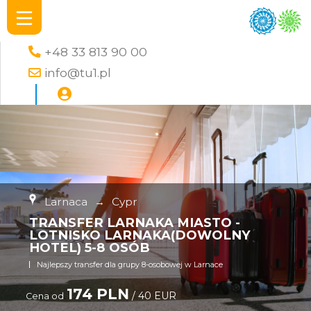
+48 33 813 90 00
info@tu1.pl
Larnaca
→
Cypr
TRANSFER LARNAKA MIASTO -
LOTNISKO LARNAKA(DOWOLNY
HOTEL) 5-8 OSÓB
Najlepszy transfer dla grupy 8-osobowej w Larnace
174 PLN
/ 40 EUR
Cena od